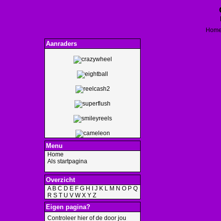
Hom
Aanraders
Menu
Home
Als startpagina
Overzicht
A
B
C
D
E
F
G
H
I
J
K
L
M
N
O
P
Q
R
S
T
U
V
W
X
Y
Z
Eigen pagina?
Controleer hier of de door jou